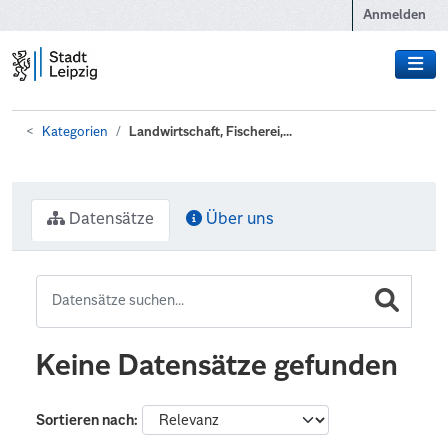
Zum Hauptinhalt wechseln
Anmelden
Kategorien
Landwirtschaft, Fischerei,...
Datensätze
Über uns
Keine Datensätze gefunden
Sortieren nach