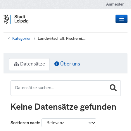
Zum Hauptinhalt wechseln
Anmelden
Kategorien
Landwirtschaft, Fischerei,...
Datensätze
Über uns
Keine Datensätze gefunden
Sortieren nach