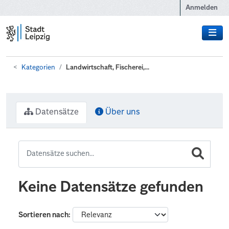
Zum Hauptinhalt wechseln
Anmelden
Kategorien
Landwirtschaft, Fischerei,...
Datensätze
Über uns
Keine Datensätze gefunden
Sortieren nach