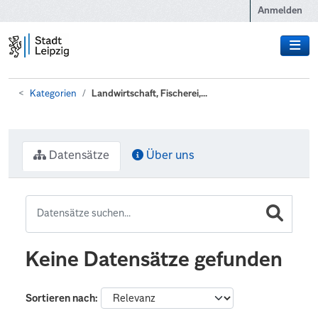
Zum Hauptinhalt wechseln
Anmelden
Kategorien
Landwirtschaft, Fischerei,...
Datensätze
Über uns
Keine Datensätze gefunden
Sortieren nach