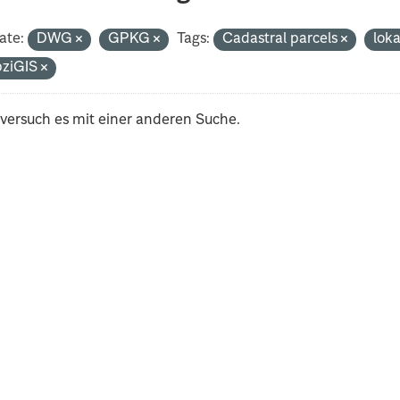
ate:
DWG
GPKG
Tags:
Cadastral parcels
lok
pziGIS
 versuch es mit einer anderen Suche.