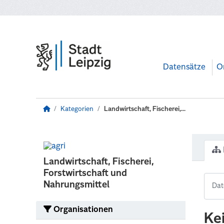
Zum Hauptinhalt wechseln
Datensätze
O
Kategorien
Landwirtschaft, Fischerei,...
Landwirtschaft, Fischerei,
Forstwirtschaft und
Nahrungsmittel
Organisationen
Ke