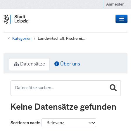
Zum Hauptinhalt wechseln
Anmelden
Kategorien
Landwirtschaft, Fischerei,...
Datensätze
Über uns
Keine Datensätze gefunden
Sortieren nach