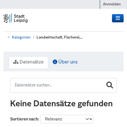
Zum Hauptinhalt wechseln
Anmelden
Kategorien
Landwirtschaft, Fischerei,...
Datensätze
Über uns
Keine Datensätze gefunden
Sortieren nach