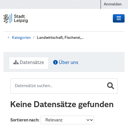
Zum Hauptinhalt wechseln
Anmelden
Kategorien
Landwirtschaft, Fischerei,...
Datensätze
Über uns
Keine Datensätze gefunden
Sortieren nach