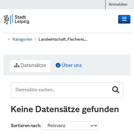
Zum Hauptinhalt wechseln
Anmelden
Kategorien
Landwirtschaft, Fischerei,...
Datensätze
Über uns
Keine Datensätze gefunden
Sortieren nach