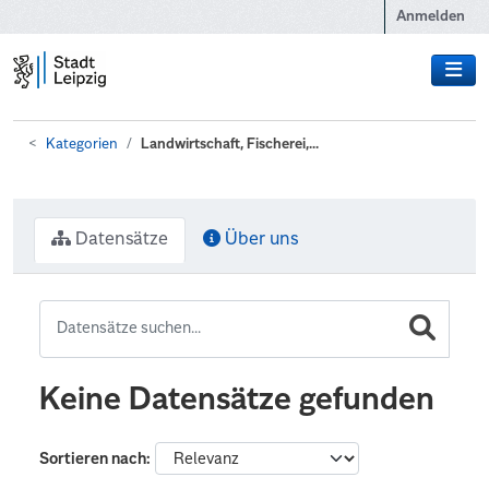
Zum Hauptinhalt wechseln
Anmelden
Kategorien
Landwirtschaft, Fischerei,...
Datensätze
Über uns
Keine Datensätze gefunden
Sortieren nach