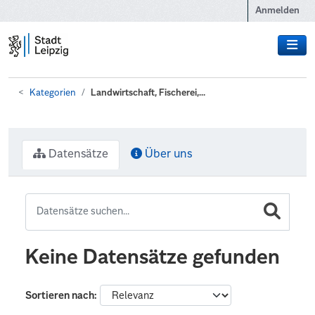
Zum Hauptinhalt wechseln
Anmelden
Kategorien
Landwirtschaft, Fischerei,...
Datensätze
Über uns
Keine Datensätze gefunden
Sortieren nach