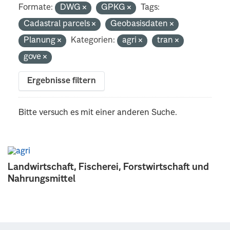
Formate:
DWG
GPKG
Tags:
Cadastral parcels
Geobasisdaten
Planung
Kategorien:
agri
tran
gove
Ergebnisse filtern
Bitte versuch es mit einer anderen Suche.
Landwirtschaft, Fischerei, Forstwirtschaft und
Nahrungsmittel