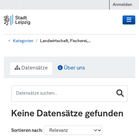
Zum Hauptinhalt wechseln
Anmelden
Kategorien
Landwirtschaft, Fischerei,...
Datensätze
Über uns
Keine Datensätze gefunden
Sortieren nach