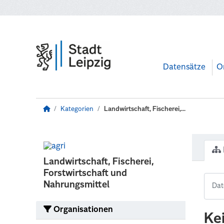
Zum Hauptinhalt wechseln
Datensätze
O
Kategorien
Landwirtschaft, Fischerei,...
Landwirtschaft, Fischerei,
Forstwirtschaft und
Nahrungsmittel
Organisationen
Ke