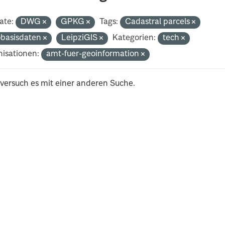
ate:
DWG
GPKG
Tags:
Cadastral parcels
basisdaten
LeipziGIS
Kategorien:
tech
isationen:
amt-fuer-geoinformation
 versuch es mit einer anderen Suche.