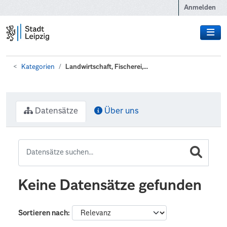
Zum Hauptinhalt wechseln
Anmelden
Kategorien
Landwirtschaft, Fischerei,...
Datensätze
Über uns
Keine Datensätze gefunden
Sortieren nach