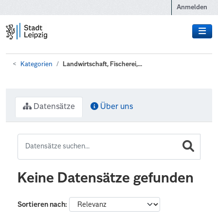
Zum Hauptinhalt wechseln
Anmelden
Kategorien
Landwirtschaft, Fischerei,...
Datensätze
Über uns
Keine Datensätze gefunden
Sortieren nach