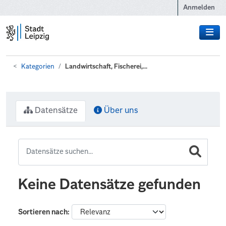
Zum Hauptinhalt wechseln
Anmelden
Kategorien
Landwirtschaft, Fischerei,...
Datensätze
Über uns
Keine Datensätze gefunden
Sortieren nach