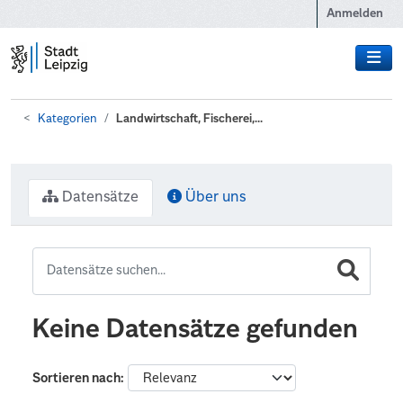
Zum Hauptinhalt wechseln
Anmelden
Kategorien
Landwirtschaft, Fischerei,...
Datensätze
Über uns
Keine Datensätze gefunden
Sortieren nach