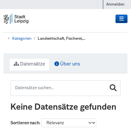
Zum Hauptinhalt wechseln
Anmelden
Kategorien
Landwirtschaft, Fischerei,...
Datensätze
Über uns
Keine Datensätze gefunden
Sortieren nach