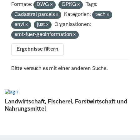
Formate:
DWG
GPKG
Tags:
Cadastral parcels
Kategorien:
tech
envi
just
Organisationen:
amt-fuer-geoinformation
Ergebnisse filtern
Bitte versuch es mit einer anderen Suche.
Landwirtschaft, Fischerei, Forstwirtschaft und
Nahrungsmittel