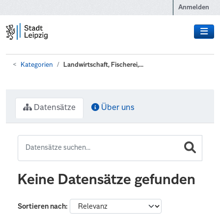
Zum Hauptinhalt wechseln
Anmelden
Kategorien
Landwirtschaft, Fischerei,...
Datensätze
Über uns
Keine Datensätze gefunden
Sortieren nach