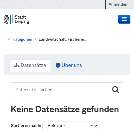
Zum Hauptinhalt wechseln
Anmelden
Kategorien
Landwirtschaft, Fischerei,...
Datensätze
Über uns
Keine Datensätze gefunden
Sortieren nach