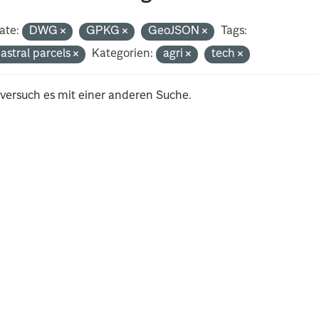
ate:
DWG
GPKG
GeoJSON
Tags:
astral parcels
Kategorien:
agri
tech
 versuch es mit einer anderen Suche.