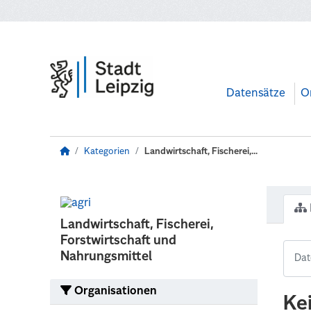
Zum Hauptinhalt wechseln
Datensätze
O
Kategorien
Landwirtschaft, Fischerei,...
Landwirtschaft, Fischerei,
Forstwirtschaft und
Nahrungsmittel
Organisationen
Ke