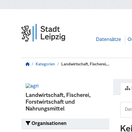
Zum Hauptinhalt wechseln
Datensätze
O
Kategorien
Landwirtschaft, Fischerei,...
Landwirtschaft, Fischerei,
Forstwirtschaft und
Nahrungsmittel
Organisationen
Ke