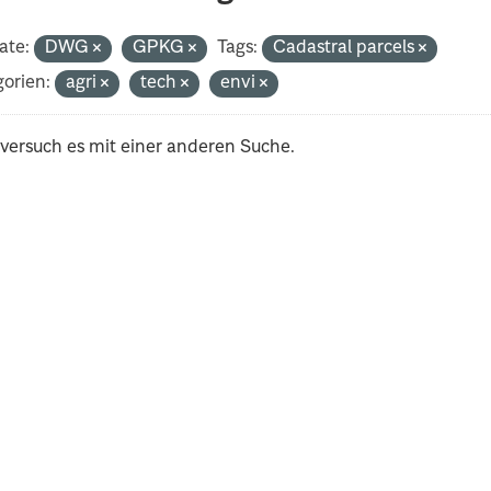
ate:
DWG
GPKG
Tags:
Cadastral parcels
orien:
agri
tech
envi
 versuch es mit einer anderen Suche.