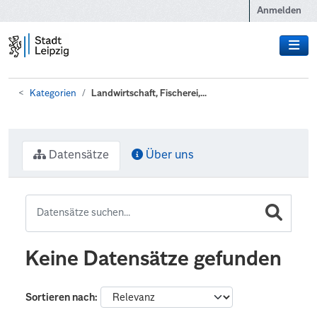
Zum Hauptinhalt wechseln
Anmelden
Kategorien
Landwirtschaft, Fischerei,...
Datensätze
Über uns
Keine Datensätze gefunden
Sortieren nach