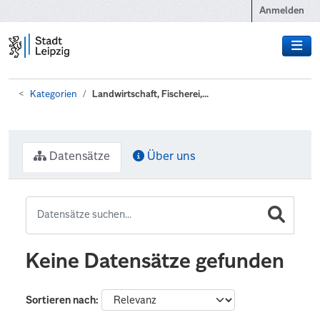
Zum Hauptinhalt wechseln
Anmelden
Kategorien
Landwirtschaft, Fischerei,...
Datensätze
Über uns
Keine Datensätze gefunden
Sortieren nach