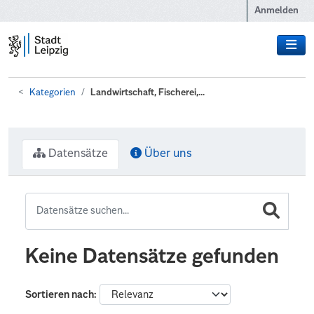
Zum Hauptinhalt wechseln
Anmelden
Kategorien
Landwirtschaft, Fischerei,...
Datensätze
Über uns
Keine Datensätze gefunden
Sortieren nach