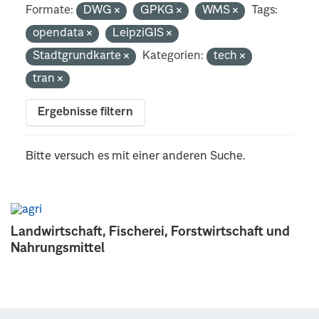
Formate:
DWG
GPKG
WMS
Tags:
opendata
LeipziGIS
Stadtgrundkarte
Kategorien:
tech
tran
Ergebnisse filtern
Bitte versuch es mit einer anderen Suche.
Landwirtschaft, Fischerei, Forstwirtschaft und
Nahrungsmittel