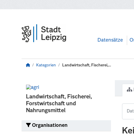
Zum Hauptinhalt wechseln
Datensätze
O
Kategorien
Landwirtschaft, Fischerei,...
Landwirtschaft, Fischerei,
Forstwirtschaft und
Nahrungsmittel
Organisationen
Ke