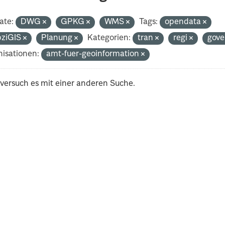
ate:
DWG
GPKG
WMS
Tags:
opendata
pziGIS
Planung
Kategorien:
tran
regi
gov
isationen:
amt-fuer-geoinformation
 versuch es mit einer anderen Suche.