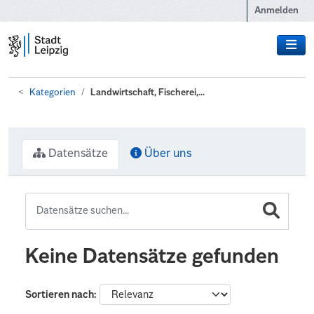
Zum Hauptinhalt wechseln
Anmelden
Kategorien
Landwirtschaft, Fischerei,...
Datensätze
Über uns
Keine Datensätze gefunden
Sortieren nach