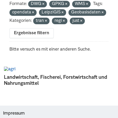
Formate:
DWG
GPKG
WMS
Tags:
opendata
LeipziGIS
Geobasisdaten
Kategorien:
tran
regi
just
Ergebnisse filtern
Bitte versuch es mit einer anderen Suche.
Landwirtschaft, Fischerei, Forstwirtschaft und
Nahrungsmittel
Impressum