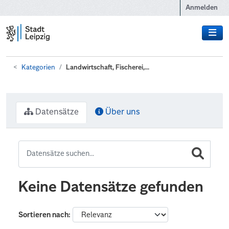
Zum Hauptinhalt wechseln
Anmelden
Kategorien
Landwirtschaft, Fischerei,...
Datensätze
Über uns
Keine Datensätze gefunden
Sortieren nach