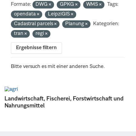
Formate:
DWG
GPKG
WMS
Tags:
opendata
LeipziGIS
Cadastral parcels
Planung
Kategorien:
tran
regi
Ergebnisse filtern
Bitte versuch es mit einer anderen Suche.
Landwirtschaft, Fischerei, Forstwirtschaft und
Nahrungsmittel