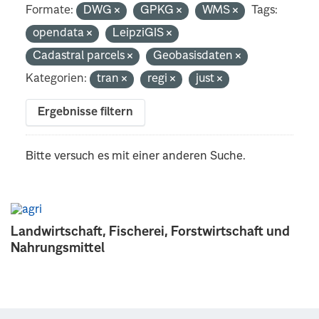
Formate:
DWG
GPKG
WMS
Tags:
opendata
LeipziGIS
Cadastral parcels
Geobasisdaten
Kategorien:
tran
regi
just
Ergebnisse filtern
Bitte versuch es mit einer anderen Suche.
Landwirtschaft, Fischerei, Forstwirtschaft und
Nahrungsmittel