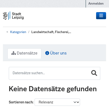
Zum Hauptinhalt wechseln
Anmelden
Kategorien
Landwirtschaft, Fischerei,...
Datensätze
Über uns
Keine Datensätze gefunden
Sortieren nach