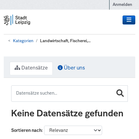
Zum Hauptinhalt wechseln
Anmelden
Kategorien
Landwirtschaft, Fischerei,...
Datensätze
Über uns
Keine Datensätze gefunden
Sortieren nach