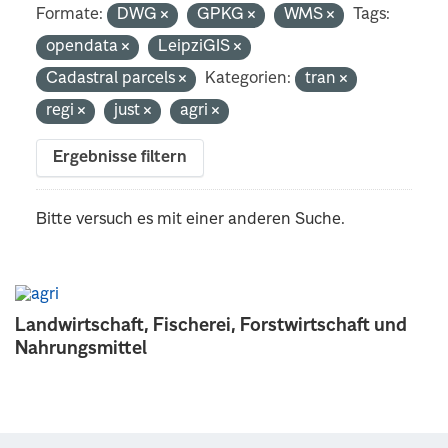
Formate:
DWG
GPKG
WMS
Tags:
opendata
LeipziGIS
Cadastral parcels
Kategorien:
tran
regi
just
agri
Ergebnisse filtern
Bitte versuch es mit einer anderen Suche.
Landwirtschaft, Fischerei, Forstwirtschaft und
Nahrungsmittel