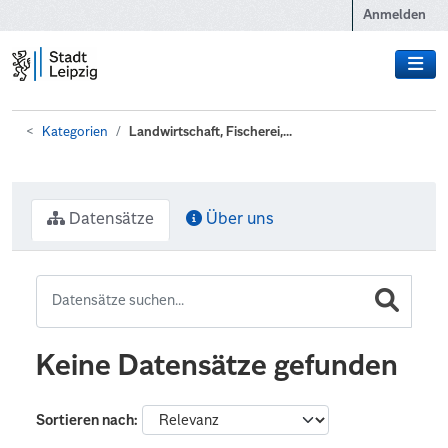
Zum Hauptinhalt wechseln
Anmelden
Kategorien
Landwirtschaft, Fischerei,...
Datensätze
Über uns
Keine Datensätze gefunden
Sortieren nach