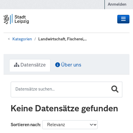
Zum Hauptinhalt wechseln
Anmelden
Kategorien
Landwirtschaft, Fischerei,...
Datensätze
Über uns
Keine Datensätze gefunden
Sortieren nach