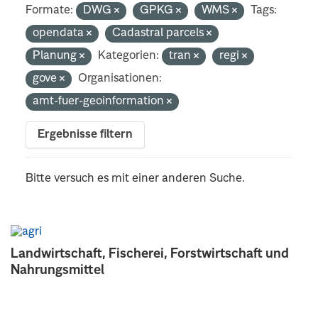
Formate:
DWG
GPKG
WMS
Tags:
opendata
Cadastral parcels
Planung
Kategorien:
tran
regi
gove
Organisationen:
amt-fuer-geoinformation
Ergebnisse filtern
Bitte versuch es mit einer anderen Suche.
Landwirtschaft, Fischerei, Forstwirtschaft und
Nahrungsmittel