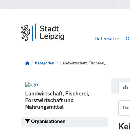
Zum Hauptinhalt wechseln
Datensätze
O
Kategorien
Landwirtschaft, Fischerei,...
Landwirtschaft, Fischerei,
Forstwirtschaft und
Nahrungsmittel
Organisationen
Ke