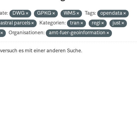
ate:
DWG
GPKG
WMS
Tags:
opendata
astral parcels
Kategorien:
tran
regi
just
i
Organisationen:
amt-fuer-geoinformation
 versuch es mit einer anderen Suche.