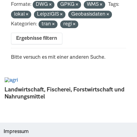
Formate:
DWG
GPKG
WMS
Tags:
lokal
LeipziGIS
Geobasisdaten
Kategorien:
tran
regi
Ergebnisse filtern
Bitte versuch es mit einer anderen Suche.
Landwirtschaft, Fischerei, Forstwirtschaft und
Nahrungsmittel
Impressum