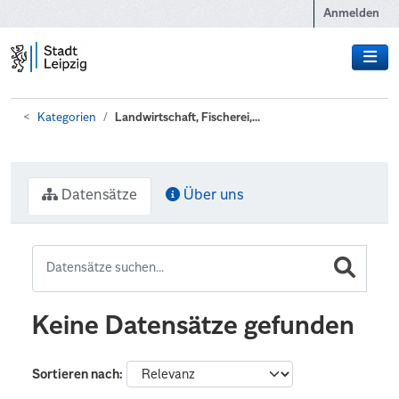
Zum Hauptinhalt wechseln
Anmelden
Kategorien
Landwirtschaft, Fischerei,...
Datensätze
Über uns
Keine Datensätze gefunden
Sortieren nach