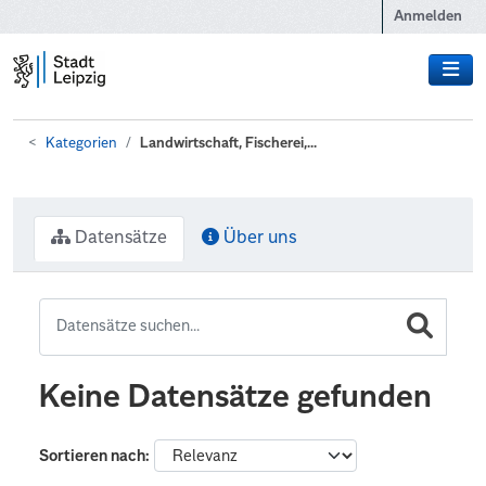
Zum Hauptinhalt wechseln
Anmelden
Kategorien
Landwirtschaft, Fischerei,...
Datensätze
Über uns
Keine Datensätze gefunden
Sortieren nach