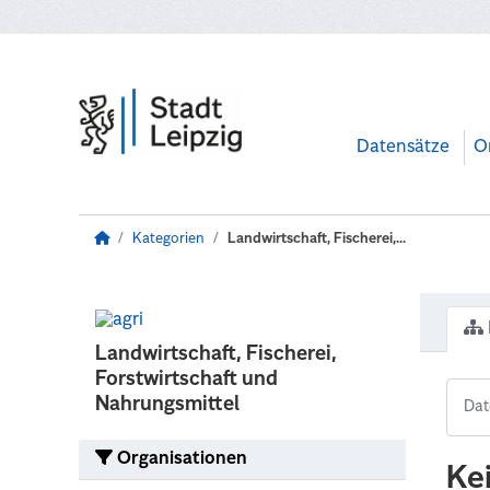
Zum Hauptinhalt wechseln
Datensätze
O
Kategorien
Landwirtschaft, Fischerei,...
Landwirtschaft, Fischerei,
Forstwirtschaft und
Nahrungsmittel
Organisationen
Ke