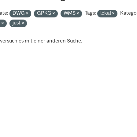
ate:
DWG
GPKG
WMS
Tags:
lokal
Kategor
n
just
 versuch es mit einer anderen Suche.