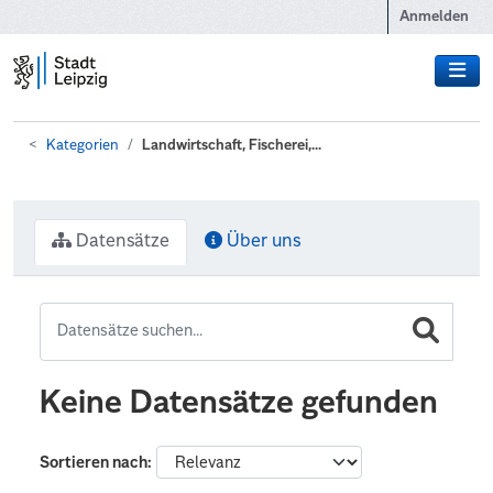
Zum Hauptinhalt wechseln
Anmelden
Kategorien
Landwirtschaft, Fischerei,...
Datensätze
Über uns
Keine Datensätze gefunden
Sortieren nach