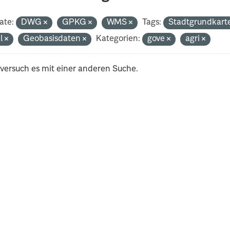
ate:
DWG
GPKG
WMS
Tags:
Stadtgrundkart
al
Geobasisdaten
Kategorien:
gove
agri
 versuch es mit einer anderen Suche.