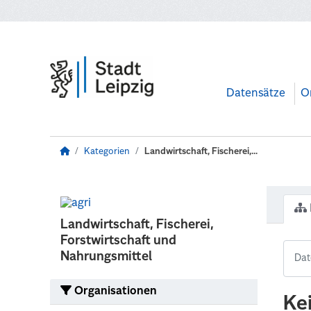
Zum Hauptinhalt wechseln
Datensätze
O
Kategorien
Landwirtschaft, Fischerei,...
Landwirtschaft, Fischerei,
Forstwirtschaft und
Nahrungsmittel
Organisationen
Ke