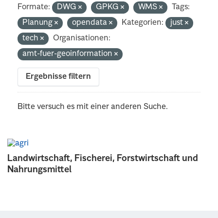
Formate:
DWG
GPKG
WMS
Tags:
Planung
opendata
Kategorien:
just
tech
Organisationen:
amt-fuer-geoinformation
Ergebnisse filtern
Bitte versuch es mit einer anderen Suche.
Landwirtschaft, Fischerei, Forstwirtschaft und
Nahrungsmittel