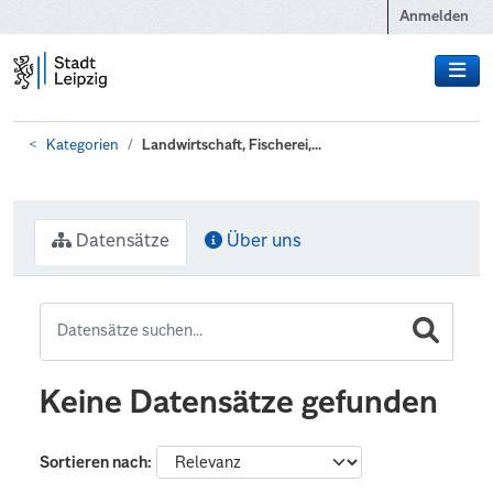
Zum Hauptinhalt wechseln
Anmelden
Kategorien
Landwirtschaft, Fischerei,...
Datensätze
Über uns
Keine Datensätze gefunden
Sortieren nach