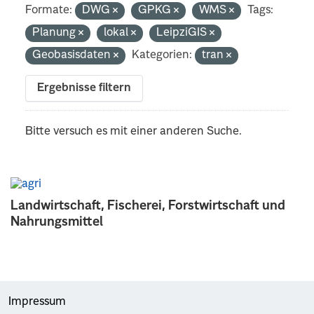
Formate:
DWG
GPKG
WMS
Tags:
Planung
lokal
LeipziGIS
Geobasisdaten
Kategorien:
tran
Ergebnisse filtern
Bitte versuch es mit einer anderen Suche.
Landwirtschaft, Fischerei, Forstwirtschaft und
Nahrungsmittel
Impressum