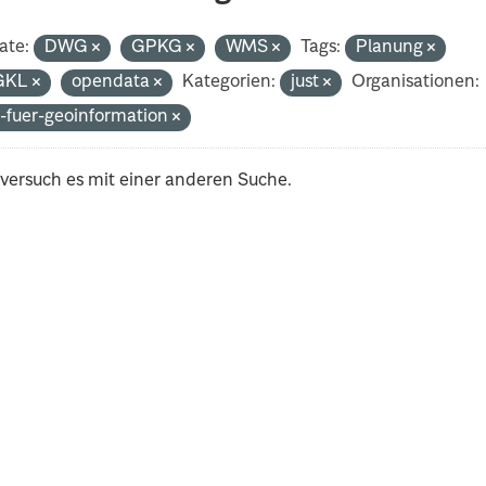
ate:
DWG
GPKG
WMS
Tags:
Planung
GKL
opendata
Kategorien:
just
Organisationen:
-fuer-geoinformation
 versuch es mit einer anderen Suche.