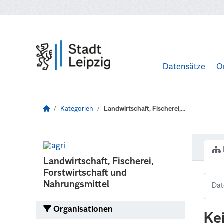
Zum Hauptinhalt wechseln
Datensätze
O
Kategorien
Landwirtschaft, Fischerei,...
Landwirtschaft, Fischerei,
Forstwirtschaft und
Nahrungsmittel
Organisationen
Ke