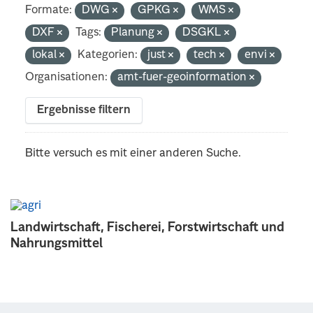
Formate:
DWG
GPKG
WMS
DXF
Tags:
Planung
DSGKL
lokal
Kategorien:
just
tech
envi
Organisationen:
amt-fuer-geoinformation
Ergebnisse filtern
Bitte versuch es mit einer anderen Suche.
Landwirtschaft, Fischerei, Forstwirtschaft und
Nahrungsmittel