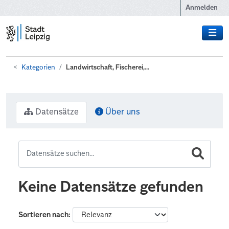
Zum Hauptinhalt wechseln
Anmelden
Kategorien
Landwirtschaft, Fischerei,...
Datensätze
Über uns
Keine Datensätze gefunden
Sortieren nach