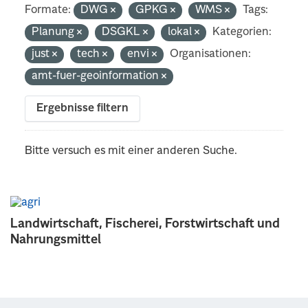
Formate:
DWG
GPKG
WMS
Tags:
Planung
DSGKL
lokal
Kategorien:
just
tech
envi
Organisationen:
amt-fuer-geoinformation
Ergebnisse filtern
Bitte versuch es mit einer anderen Suche.
Landwirtschaft, Fischerei, Forstwirtschaft und
Nahrungsmittel