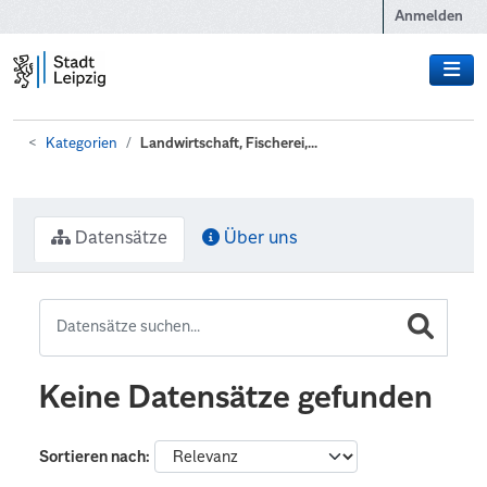
Zum Hauptinhalt wechseln
Anmelden
Kategorien
Landwirtschaft, Fischerei,...
Datensätze
Über uns
Keine Datensätze gefunden
Sortieren nach