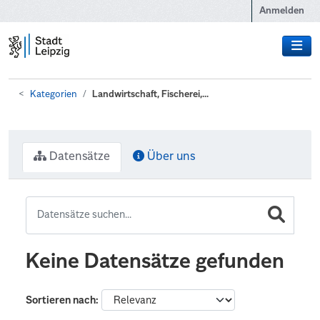
Zum Hauptinhalt wechseln
Anmelden
Kategorien
Landwirtschaft, Fischerei,...
Datensätze
Über uns
Keine Datensätze gefunden
Sortieren nach