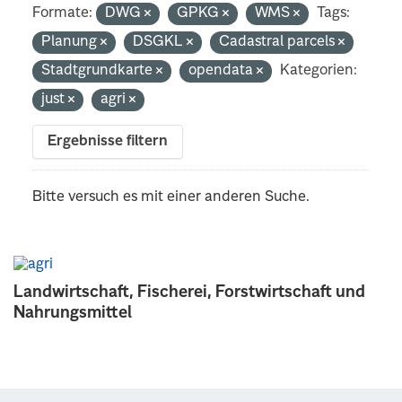
Formate:
DWG
GPKG
WMS
Tags:
Planung
DSGKL
Cadastral parcels
Stadtgrundkarte
opendata
Kategorien:
just
agri
Ergebnisse filtern
Bitte versuch es mit einer anderen Suche.
Landwirtschaft, Fischerei, Forstwirtschaft und
Nahrungsmittel