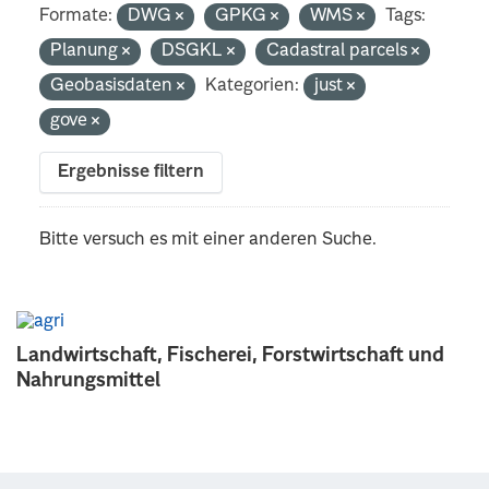
Formate:
DWG
GPKG
WMS
Tags:
Planung
DSGKL
Cadastral parcels
Geobasisdaten
Kategorien:
just
gove
Ergebnisse filtern
Bitte versuch es mit einer anderen Suche.
Landwirtschaft, Fischerei, Forstwirtschaft und
Nahrungsmittel