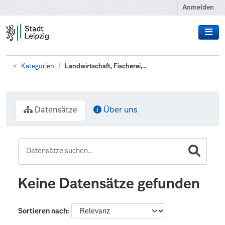
Zum Hauptinhalt wechseln
Anmelden
Kategorien
Landwirtschaft, Fischerei,...
Datensätze
Über uns
Keine Datensätze gefunden
Sortieren nach