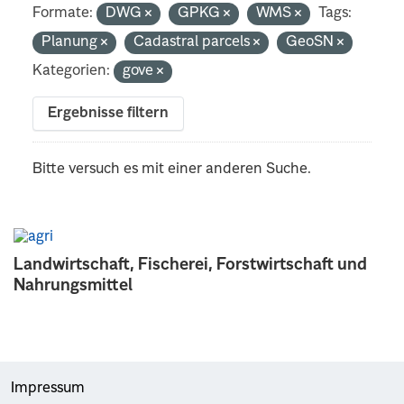
Formate:
DWG
GPKG
WMS
Tags:
Planung
Cadastral parcels
GeoSN
Kategorien:
gove
Ergebnisse filtern
Bitte versuch es mit einer anderen Suche.
Landwirtschaft, Fischerei, Forstwirtschaft und
Nahrungsmittel
Impressum