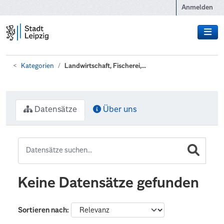
Zum Hauptinhalt wechseln
Anmelden
Kategorien
Landwirtschaft, Fischerei,...
Datensätze
Über uns
Keine Datensätze gefunden
Sortieren nach