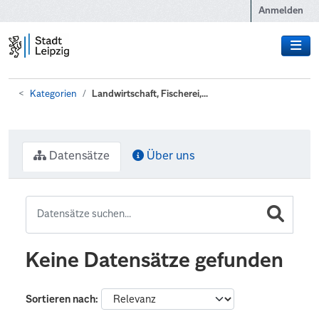
Zum Hauptinhalt wechseln
Anmelden
Kategorien
Landwirtschaft, Fischerei,...
Datensätze
Über uns
Keine Datensätze gefunden
Sortieren nach