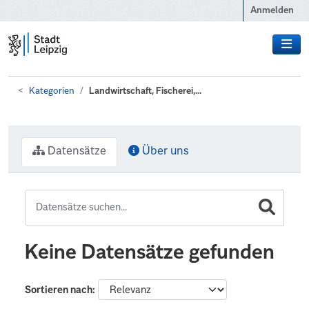
Zum Hauptinhalt wechseln
Anmelden
Kategorien
Landwirtschaft, Fischerei,...
Datensätze
Über uns
Keine Datensätze gefunden
Sortieren nach