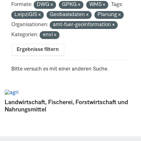
Formate:
DWG
GPKG
WMS
Tags:
LeipziGIS
Geobasisdaten
Planung
Organisationen:
amt-fuer-geoinformation
Kategorien:
envi
Ergebnisse filtern
Bitte versuch es mit einer anderen Suche.
Landwirtschaft, Fischerei, Forstwirtschaft und
Nahrungsmittel