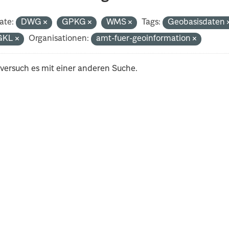
ate:
DWG
GPKG
WMS
Tags:
Geobasisdaten
GKL
Organisationen:
amt-fuer-geoinformation
 versuch es mit einer anderen Suche.