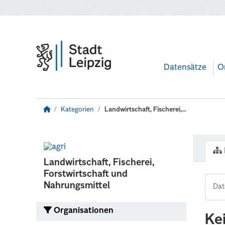
Zum Hauptinhalt wechseln
Datensätze
O
Kategorien
Landwirtschaft, Fischerei,...
Landwirtschaft, Fischerei,
Forstwirtschaft und
Nahrungsmittel
Organisationen
Ke