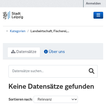
Zum Hauptinhalt wechseln
Anmelden
Kategorien
Landwirtschaft, Fischerei,...
Datensätze
Über uns
Keine Datensätze gefunden
Sortieren nach